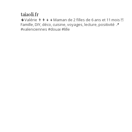
taiaoli.fr
🌵Valérie
👨‍👩‍👧‍👧Maman de 2 filles de 6 ans et 11 mois
🃏
Famille, DIY, déco, cuisine, voyages, lecture, positivité
📍
#valenciennes #douai #lille