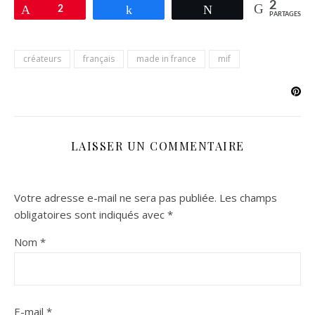
2
Épingle
2
Partagez
Tweetez
PARTAGES
créateurs
français
made in france
mif
LAISSER UN COMMENTAIRE
Votre adresse e-mail ne sera pas publiée.
Les champs
obligatoires sont indiqués avec
*
Nom
*
E-mail
*