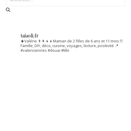
taiaoli.fr
🌵Valérie
👨‍👩‍👧‍👧Maman de 2 filles de 6 ans et 11 mois
🃏
Famille, DIY, déco, cuisine, voyages, lecture, positivité
📍
#valenciennes #douai #lille