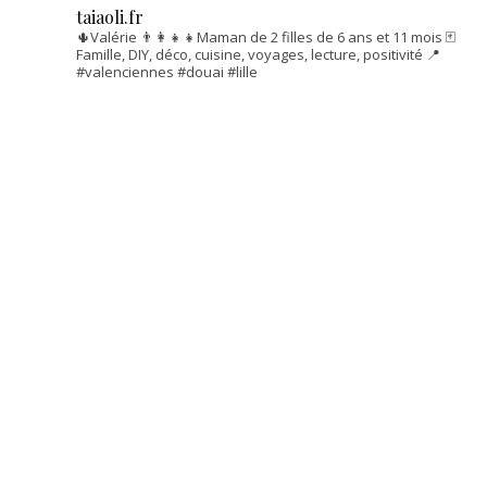
taiaoli.fr
🌵Valérie
👨‍👩‍👧‍👧Maman de 2 filles de 6 ans et 11 mois
🃏
Famille, DIY, déco, cuisine, voyages, lecture, positivité
📍
#valenciennes #douai #lille