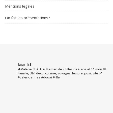
Mentions légales
On fait les présentations?
taiaoli.fr
🌵Valérie
👨‍👩‍👧‍👧Maman de 2 filles de 6 ans et 11 mois
🃏
Famille, DIY, déco, cuisine, voyages, lecture, positivité
📍
#valenciennes #douai #lille