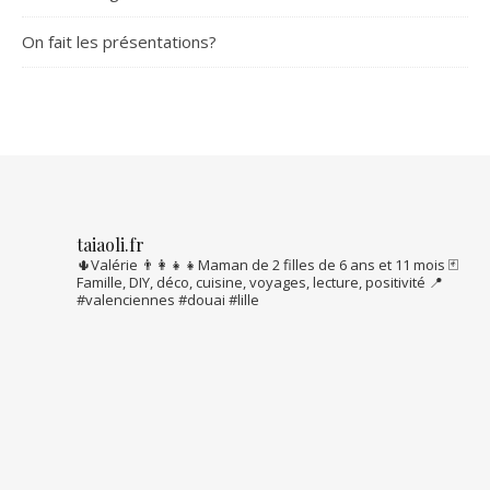
On fait les présentations?
taiaoli.fr
🌵Valérie
👨‍👩‍👧‍👧Maman de 2 filles de 6 ans et 11 mois
🃏
Famille, DIY, déco, cuisine, voyages, lecture, positivité
📍
#valenciennes #douai #lille