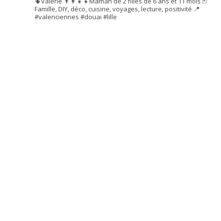
🌵Valérie
👨‍👩‍👧‍👧Maman de 2 filles de 6 ans et 11 mois
🃏
Famille, DIY, déco, cuisine, voyages, lecture, positivité
📍
#valenciennes #douai #lille