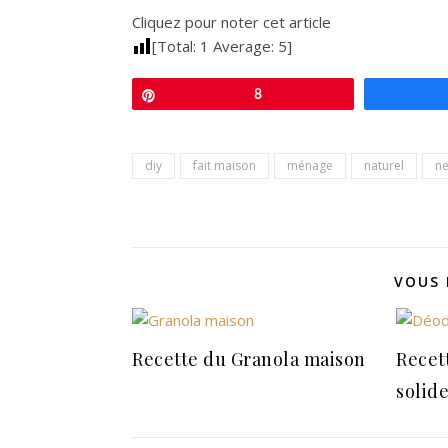
Cliquez pour noter cet article
[Total:
1
Average:
5
]
Épingle
8
diy
fait maison
ménage
naturel
ne
VOUS 
Recette du Granola maison
Recet
solid