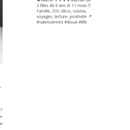
2 filles de 6 ans et 11 mois
🃏
Famille, DIY, déco, cuisine,
voyages, lecture, positivité
📍
#valenciennes #douai #lille
l
e?
er
de