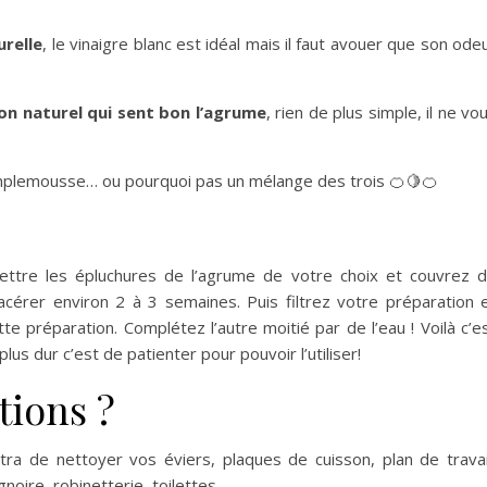
relle
, le vinaigre blanc est idéal mais il faut avouer que son ode
n naturel qui sent bon l’agrume
, rien de plus simple, il ne vo
amplemousse… ou pourquoi pas un mélange des trois 🍊🍋🍊
ttre les épluchures de l’agrume de votre choix et couvrez 
acérer environ 2 à 3 semaines. Puis filtrez votre préparation 
te préparation. Complétez l’autre moitié par de l’eau ! Voilà c’e
lus dur c’est de patienter pour pouvoir l’utiliser!
tions ?
ra de nettoyer vos éviers, plaques de cuisson, plan de travai
gnoire, robinetterie, toilettes, …