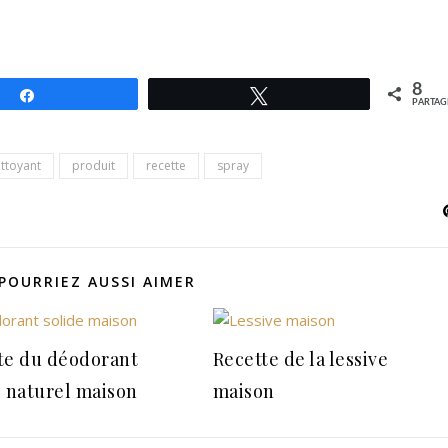
8
Partagez
Tweetez
PARTAG
ttoyant
produit
recette
spray
POURRIEZ AUSSI AIMER
te du déodorant
Recette de la lessive
e naturel maison
maison