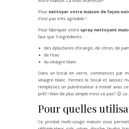
votre maison. Ca vous intéresse?
Pour
nettoyer votre maison de façon natu
n’est pas très agréable !
Pour fabriquer votre
spray nettoyant maiso
faut que 3 ingrédients :
des épluchures d’orange, de citron, de p
de l’eau
du vinaigre blanc
Dans un bocal en verre, commencez par me
vinaigre blanc. Fermez le bocal et laissez m
remplissez un pulvérisateur à moitié avec cet
prêt ! Rien de plus simple n’est-ce pas? 😉 Le p
Pour quelles utilisa
Ce produit multi-usage maison vous permett
réfrigérateur, sols, vitres, douche, lavabo, bai