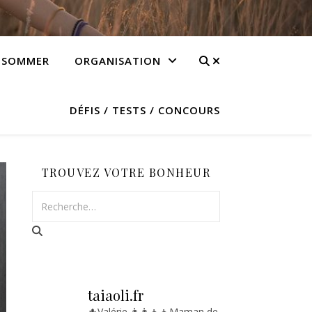
NSOMMER
ORGANISATION
DÉFIS / TESTS / CONCOURS
TROUVEZ VOTRE BONHEUR
taiaoli.fr
🌵Valérie
👨‍👩‍👧‍👧Maman de