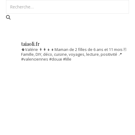
taiaoli.fr
🌵Valérie
👨‍👩‍👧‍👧Maman de 2 filles de 6 ans et 11 mois
🃏
Famille, DIY, déco, cuisine, voyages, lecture, positivité
📍
#valenciennes #douai #lille