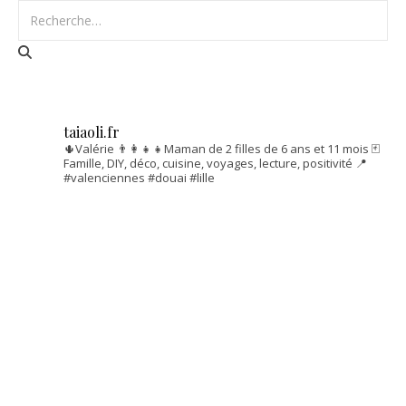
taiaoli.fr
🌵Valérie
👨‍👩‍👧‍👧Maman de 2 filles de 6 ans et 11 mois
🃏
Famille, DIY, déco, cuisine, voyages, lecture, positivité
📍
#valenciennes #douai #lille