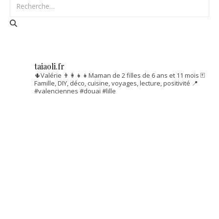
taiaoli.fr
🌵Valérie
👨‍👩‍👧‍👧Maman de 2 filles de 6 ans et 11 mois
🃏
Famille, DIY, déco, cuisine, voyages, lecture, positivité
📍
#valenciennes #douai #lille