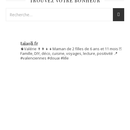
TROUVEZ VOTRE BONHEUR
taiaoli.fr
🌵Valérie
👨‍👩‍👧‍👧Maman de 2 filles de 6 ans et 11 mois
🃏
Famille, DIY, déco, cuisine, voyages, lecture, positivité
📍
#valenciennes #douai #lille