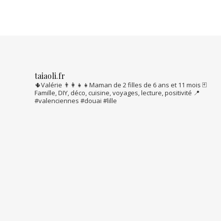
taiaoli.fr
🌵Valérie
👨‍👩‍👧‍👧Maman de 2 filles de 6 ans et 11 mois
🃏
Famille, DIY, déco, cuisine, voyages, lecture, positivité
📍
#valenciennes #douai #lille