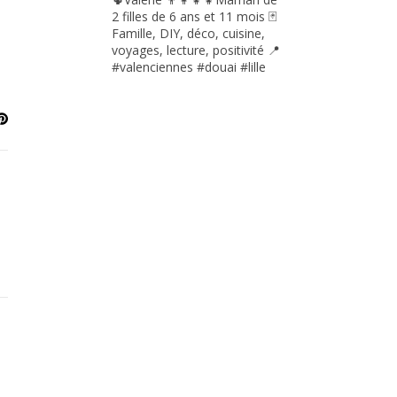
2 filles de 6 ans et 11 mois
🃏
Famille, DIY, déco, cuisine,
voyages, lecture, positivité
📍
#valenciennes #douai #lille