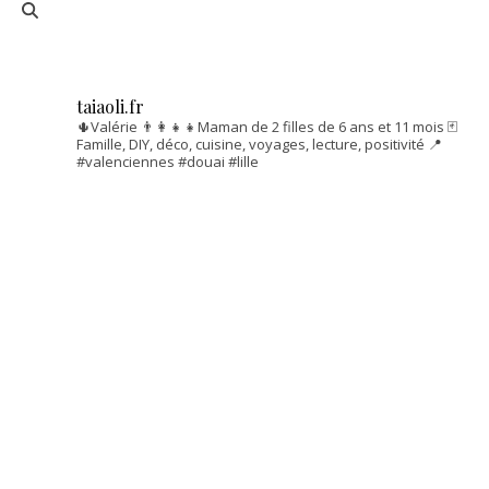
taiaoli.fr
🌵Valérie
👨‍👩‍👧‍👧Maman de 2 filles de 6 ans et 11 mois
🃏
Famille, DIY, déco, cuisine, voyages, lecture, positivité
📍
#valenciennes #douai #lille