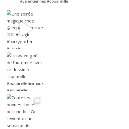
#valenciennes #douai #lille