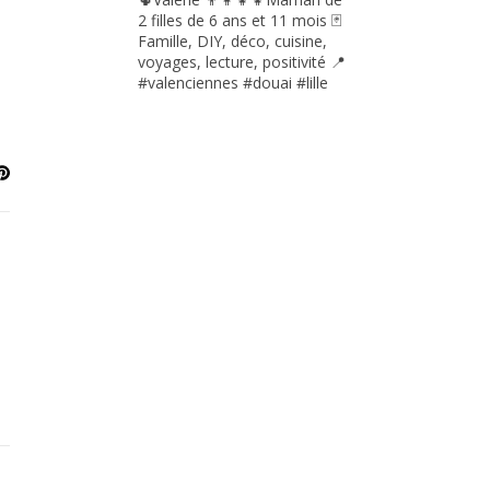
2 filles de 6 ans et 11 mois
🃏
Famille, DIY, déco, cuisine,
voyages, lecture, positivité
📍
#valenciennes #douai #lille