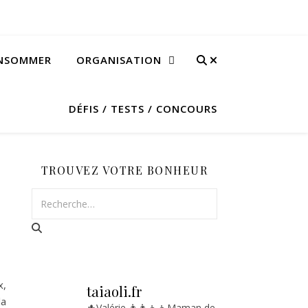
ONSOMMER
ORGANISATION
DÉFIS / TESTS / CONCOURS
TROUVEZ VOTRE BONHEUR
x,
taiaoli.fr
la
🌵Valérie
👨‍👩‍👧‍👧Maman de