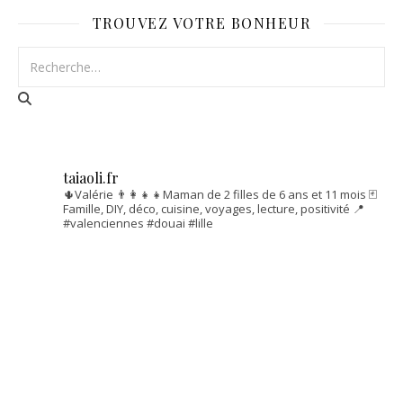
TROUVEZ VOTRE BONHEUR
taiaoli.fr
🌵Valérie
👨‍👩‍👧‍👧Maman de 2 filles de 6 ans et 11 mois
🃏
Famille, DIY, déco, cuisine, voyages, lecture, positivité
📍
#valenciennes #douai #lille