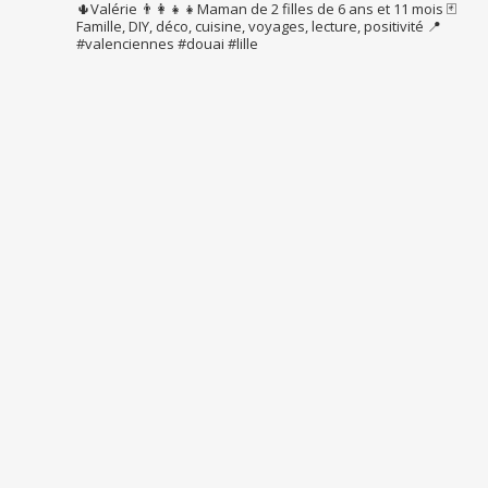
🌵Valérie
👨‍👩‍👧‍👧Maman de 2 filles de 6 ans et 11 mois
🃏
Famille, DIY, déco, cuisine, voyages, lecture, positivité
📍
#valenciennes #douai #lille