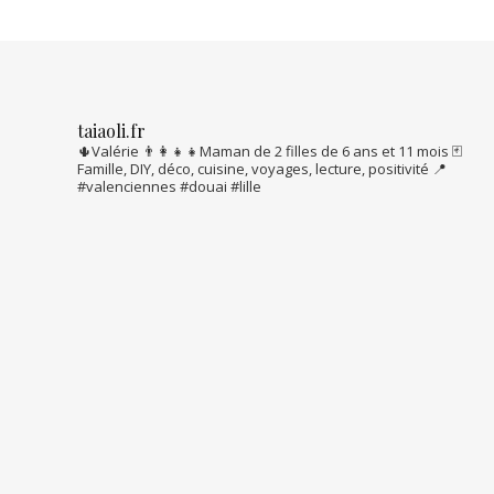
taiaoli.fr
🌵Valérie
👨‍👩‍👧‍👧Maman de 2 filles de 6 ans et 11 mois
🃏
Famille, DIY, déco, cuisine, voyages, lecture, positivité
📍
#valenciennes #douai #lille