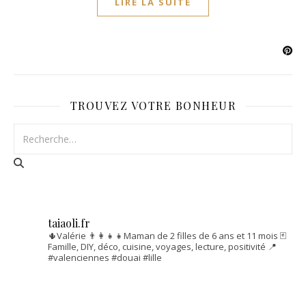
LIRE LA SUITE
TROUVEZ VOTRE BONHEUR
taiaoli.fr
🌵Valérie
👨‍👩‍👧‍👧Maman de 2 filles de 6 ans et 11 mois
🃏
Famille, DIY, déco, cuisine, voyages, lecture, positivité
📍
#valenciennes #douai #lille