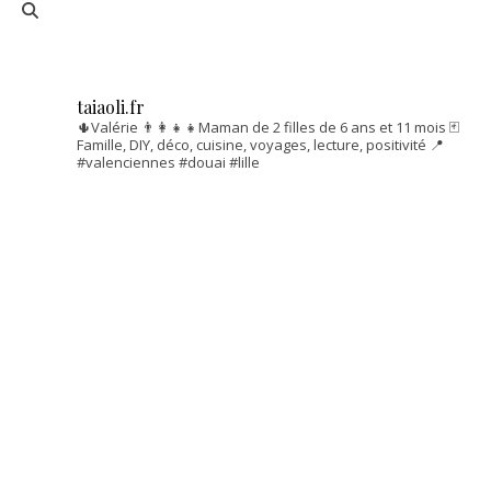
taiaoli.fr
🌵Valérie
👨‍👩‍👧‍👧Maman de 2 filles de 6 ans et 11 mois
🃏
Famille, DIY, déco, cuisine, voyages, lecture, positivité
📍
#valenciennes #douai #lille