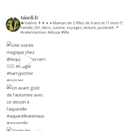
taiaoli.fr
🌵Valérie
👨‍👩‍👧‍👧Maman de 2 filles de 6 ans et 11 mois
🃏
Famille, DIY, déco, cuisine, voyages, lecture, positivité
📍
#valenciennes #douai #lille