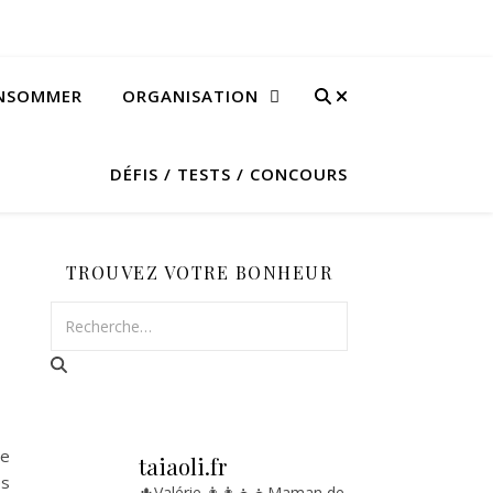
ONSOMMER
ORGANISATION
DÉFIS / TESTS / CONCOURS
TROUVEZ VOTRE BONHEUR
de
taiaoli.fr
es
🌵Valérie
👨‍👩‍👧‍👧Maman de