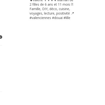
2 filles de 6 ans et 11 mois
🃏
Famille, DIY, déco, cuisine,
voyages, lecture, positivité
📍
#valenciennes #douai #lille